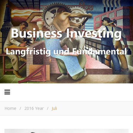
Home
/
2016 Year
/
Juli