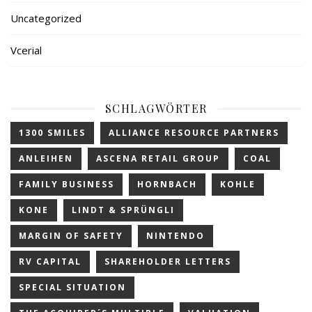
Uncategorized
Vcerial
SCHLAGWÖRTER
1300 SMILES
ALLIANCE RESOURCE PARTNERS
ANLEIHEN
ASCENA RETAIL GROUP
COAL
FAMILY BUSINESS
HORNBACH
KOHLE
KONE
LINDT & SPRÜNGLI
MARGIN OF SAFETY
NINTENDO
RV CAPITAL
SHAREHOLDER LETTERS
SPECIAL SITUATION