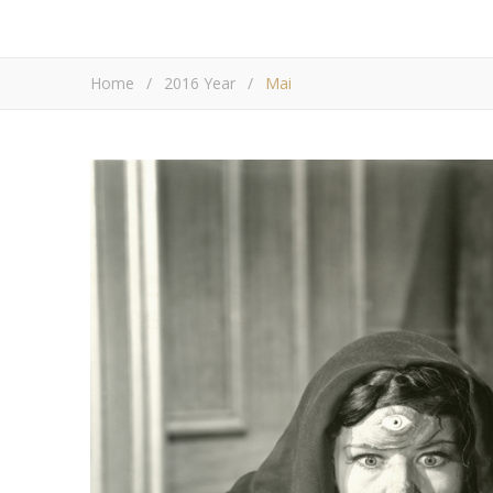
Home
/
2016 Year
/
Mai