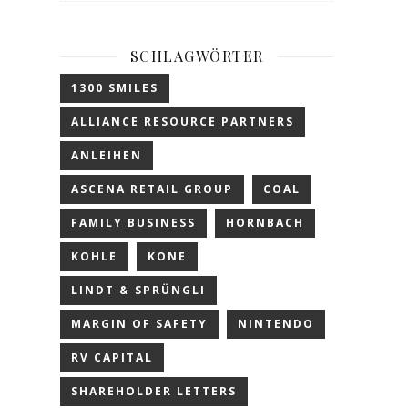
SCHLAGWÖRTER
1300 SMILES
ALLIANCE RESOURCE PARTNERS
ANLEIHEN
ASCENA RETAIL GROUP
COAL
FAMILY BUSINESS
HORNBACH
KOHLE
KONE
LINDT & SPRÜNGLI
MARGIN OF SAFETY
NINTENDO
RV CAPITAL
SHAREHOLDER LETTERS